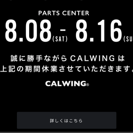
OUR CUSTOMERS
納車実績
カミナリ
自動車評論家
みさん
五味 やすたかさん
松井
詳しくはこちら
全国どこへでも納車させて頂きます