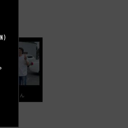
 稼頭央さん