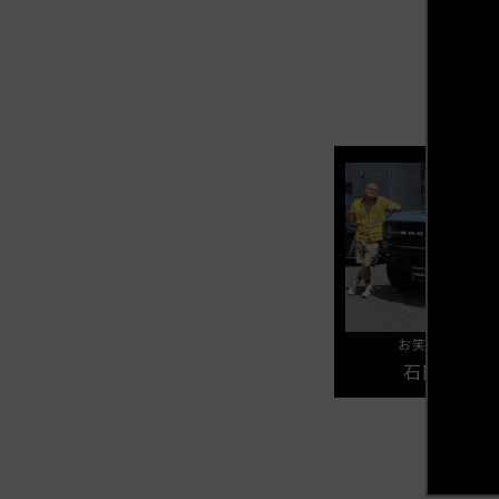
お笑いコンビ 
石田 たく