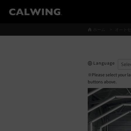
®
ホーム
オート
Language
※Please select your l
buttons above.