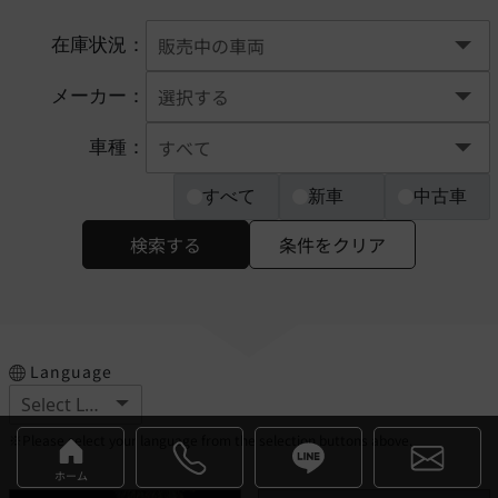
在庫状況：
メーカー：
車種：
すべて
新車
中古車
検索する
条件をクリア
Language
※Please select your language from the selection buttons above.
ホーム