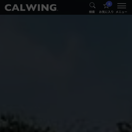
0
®
®
検索
お気に入り
メニュー