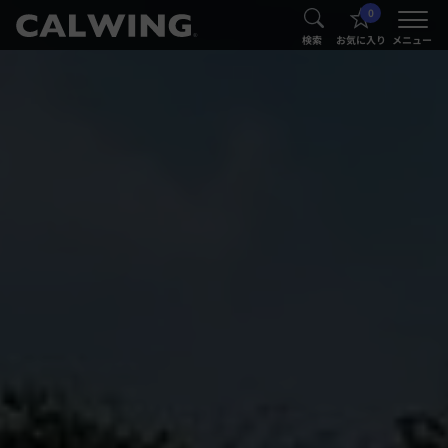
0
®
®
検索
お気に入り
メニュー