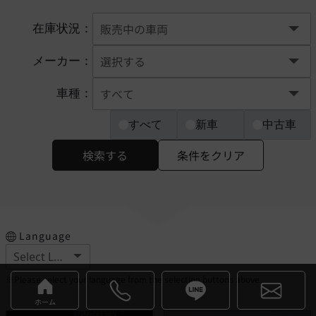
在庫状況：
メーカー：
車種：
すべて
新車
中古車
検索する
条件をクリア
Language
※Please select your language from the selection buttons above.
ホーム