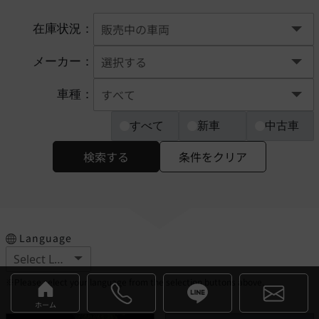
在庫状況：
メーカー：
車種：
すべて
新車
中古車
検索する
条件をクリア
Language
※Please select your language from the selection buttons above.
ホーム