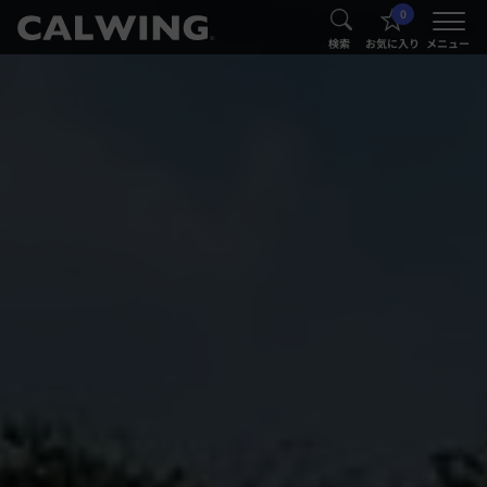
0
®
®
検索
お気に入り
メニュー