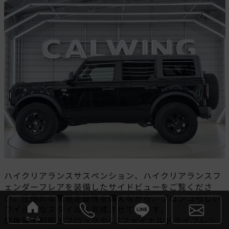
ハイクリアランスサスペンション、ハイクリアランスフ
ェンダーフレアを装備したサイドビューをご覧くださ
い。圧倒的な悪路走破性を備えながら、ブロンコらしい
ワイルドなスタイルを完成させています。
ホーム
前後電子制御デフロックや4.7ファイナルドライブレシ