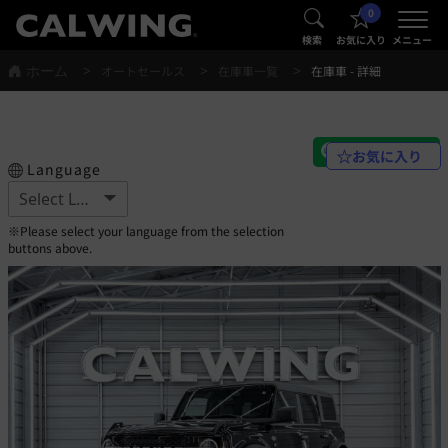
0
®
®
検索
お気に入り
メニュー
ホーム
オートセールス
在庫車一覧
在庫車 - 詳細
お気に入り
Language
※Please select your language from the selection
buttons above.