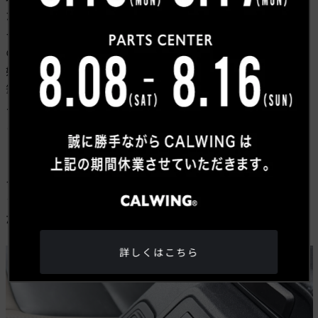
たBroncoロゴ、オフロード走行を意識した機能的なス
イッチレイアウトなど、インテリア全体がまるで探検車
のような雰囲気を演出。乗り込んだ瞬間から、これから
始まる冒険への期待感を高めてくれます。
筆者も以前は外観ばかり見ていましたが、結局のとこ
ろ、運転するときに見える景色やインテリアの質感な
ど、オーナーが一番触れる部分は内装だと考え方が変化
しました。ブロンコは内装の雰囲気が抜群なんです。
「冒険心をくすぐるインテリア」
というのが、キャルウ
イングスタッフの感想ですし、他の車では味わえないよ
うな乗るだけでワクワクする雰囲気はブロンコならでは
だと感じます。
詳しくはこちら