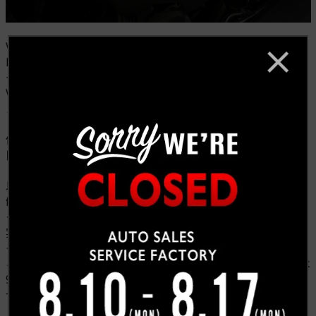
VR35DDTTは、日産が誇る高性能エンジンであり、GT-
Rに搭載されるVR38DETTと同じ系譜に属する「VRシリ
ーズ」のひとつ。
V型6気筒・60°バンクのコンパクトなレイアウトにツイ
ンターボを組み合わせ、最大516lb-ftものトルクを発生
します。
低回転域から力強いトルクを生み出すことで、QX80の
巨体を余裕で加速。
以前のQX80から出力で50馬力アップ、トルクは103lb-
ft向上すると共に、インテーク側の電子制御可変バルブ
タイミングによってクイックなスロットルレスポンスを
実現しています。
そして、新型QX80はすべてのグレードにインフィニテ
ィ オールモード4WDを標準装備。トランスミッションは
9速ATに進化しており、パワフルな走りと燃費を両立さ
せています。
また、全グレードに、標準、エコ、スポーツ、牽引、パ