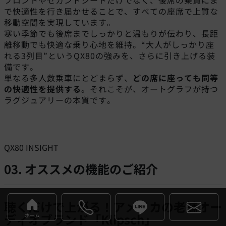
フロントやセカンドシートだけでなく、後席の乗員にま
で快適性を行き届かせることで、すべての座席で上質な
移動空間を実現しています。
寒い季節でも後席までしっかりと温もりが伝わり、長距
離移動でも快適な乗り心地を維持。“大人がしっかり座
れる3列目”というQX80の強みを、さらに引き上げる装
備です。
単なる多人数乗車にとどまらず、
どの席に座っても同等
の快適性を提供する
。それこそが、オートグラフが持つ
ラグジュアリーの本質です。
QX80 INSIGHT
03. オススメの機能のご紹介
聴くだけで上がる！アメリカの老舗オー
ディオブランド「Klipsch」
ホーム