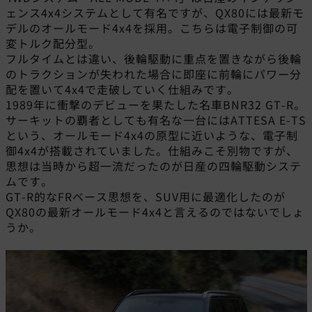
ェンス4x4システムとして有名ですが、QX80には最新モ
デルのオールモード4x4を採用。こちらは電子制御の可
変トルク配分型。
フルタイムとは違い、後輪駆動に重点を置きながら後輪
のトラクションが失われた場合に即座に前輪にパワー分
配を置いて4x4で走破していく仕組みです。
1989年に衝撃のデビューを果たした名車BNR32 GT-R。
サーキットの覇者としても有名な一台にはATTESA E-TS
という、オールモード4x4の原型に近いような、電子制
御4x4が搭載されていました。仕組みこそ別物ですが、
思想は当時から超一流だったのが日産の四輪駆動システ
ムです。
GT-R的なFRベース思想を、SUV用に最適化したのが
QX80の最新オールモード4x4と言えるのではないでしょ
うか。