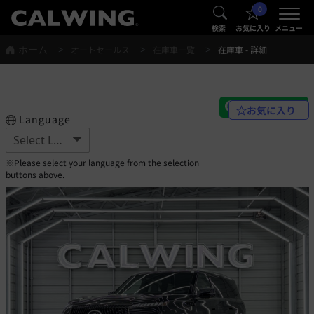
0
®
®
検索
お気に入り
メニュー
ホーム
オートセールス
在庫車一覧
在庫車 - 詳細
お気に入り
Language
※Please select your language from the selection
buttons above.