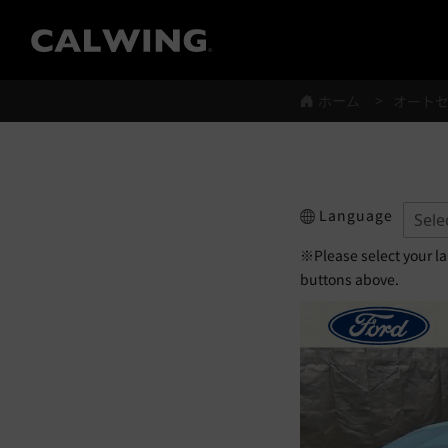
®
ホーム
オート
Language
※Please select your l
buttons above.