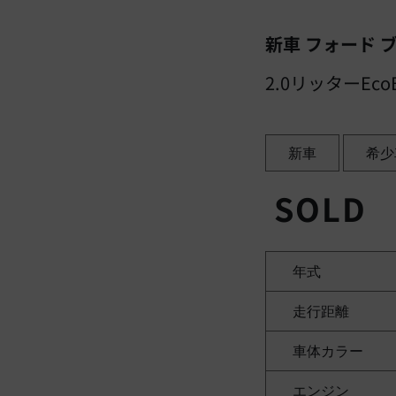
新車 フォード ブ
2.0リッターEc
新車
希少
SOLD
年式
走行距離
車体カラー
エンジン