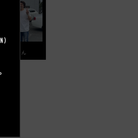
 稼頭央さん