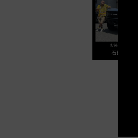
お笑いコンビ 
石田 たく