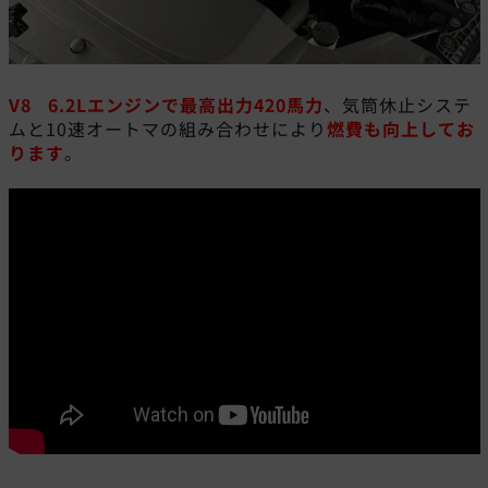
V8
6.2L
エンジンで最高出力
420
馬力
、気筒休止システ
ムと10速オートマの組み合わせにより
燃費も向上してお
ります
。