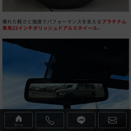
優れた軽さと強度でパフォーマンスを支える
プラチナム
専用
22
インチポリッシュドアルミホイール
。
ホーム