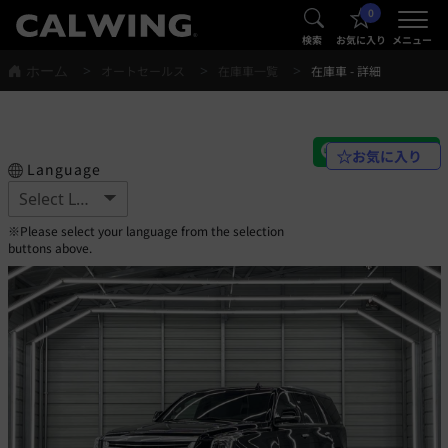
0
®
®
検索
お気に入り
メニュー
ホーム
オートセールス
在庫車一覧
在庫車 - 詳細
お気に入り
Language
※Please select your language from the selection
buttons above.