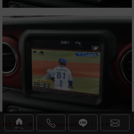
純正ナビ、地デジ、bluetooth
が付いています。
ホーム