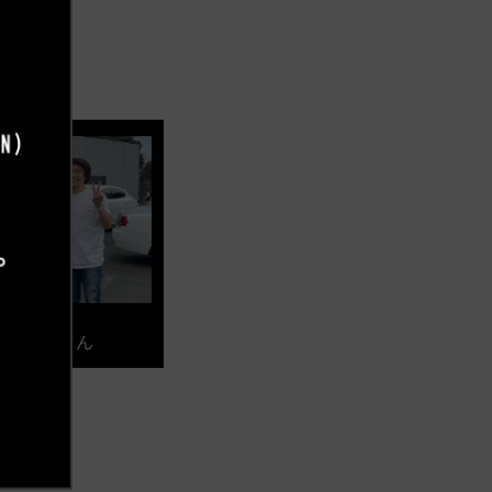
 稼頭央さん