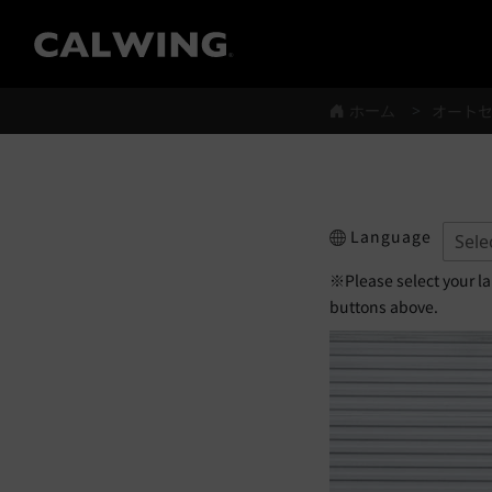
®
ホーム
オート
Language
※Please select your l
buttons above.