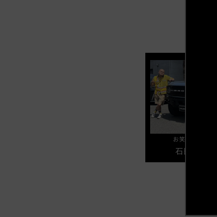
お笑いコンビ 
石田 たく