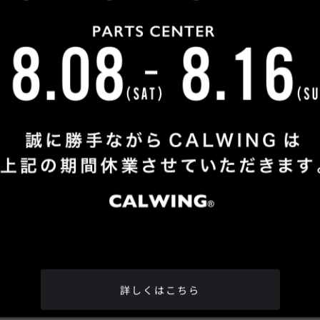
OUR CUSTOMERS
納車実績
カミナリ
自動車評論家
みさん
五味 やすたかさん
松井
全国どこへでも納車させて頂きます
詳しくはこちら