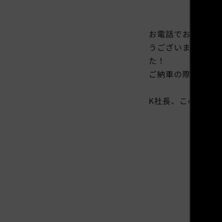
お電話でお問い合
うございます、で
た！
ご納車の際には「
K社長、この度は