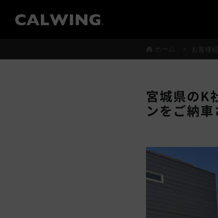
®
ホーム
お客様
宮城県のK社
ンをご納車