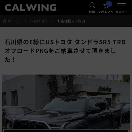
0
®
®
検索
お気に入り
メニュー
ホーム
お客様紹介
お客様紹介 - 詳細
石川県のE様にUSトヨタ タンドラSR5 TRD
オフロードPKGをご納車させて頂きまし
た！