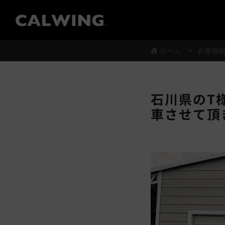
®
ホーム
お客様
石川県のT様
車させて頂