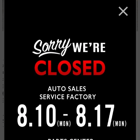
ご自宅も近いので昔から弊社を知っていて下さったS
様、ラングラーをお探しして下さっておりましたが、
中々好みのカスタムをされているラングラーが無くと弊
社にご来店頂きました。
現車を見て頂き、ここまでイメージ通りのカッコよい車
輛だと困るな～！(笑)とご即決頂きました。
追加でカスタムのご依頼も頂き、ご納車の際は、長年欲
しかったからキャルウイングさんに任せて良かった
よ！！とお褒めのお言葉も頂きました。
S様、この度は弊社をご用命頂き誠に有難う御座いま
す。今後とも宜しくお願い致します！