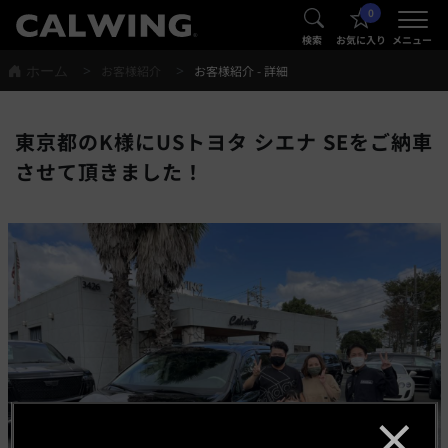
0
®
®
検索
お気に入り
メニュー
ホーム
お客様紹介
お客様紹介 - 詳細
東京都のK様にUSトヨタ シエナ SEをご納車
させて頂きました！