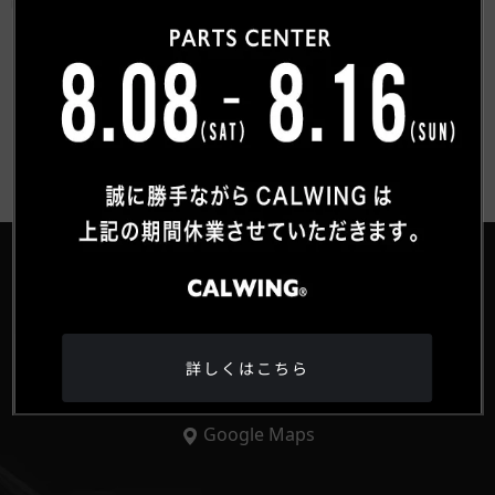
お客様紹介一覧にもどる
®
詳しくはこちら
HEAD OFFICE
〒359-0027 埼玉県所沢市松郷342-6
Google Maps