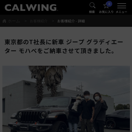
0
®
®
検索
お気に入り
メニュー
ホーム
お客様紹介
お客様紹介 - 詳細
東京都のT社長に新車 ジープ グラディエー
ター モハベをご納車させて頂きました。