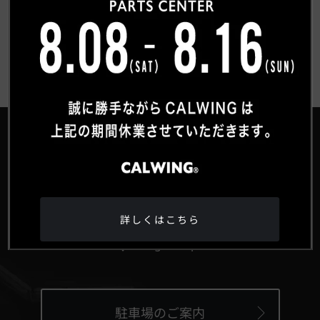
お客様紹介一覧にもどる
®
HEAD OFFICE
詳しくはこちら
〒359-0027 埼玉県所沢市松郷342-6
Google Maps
駐車場のご案内