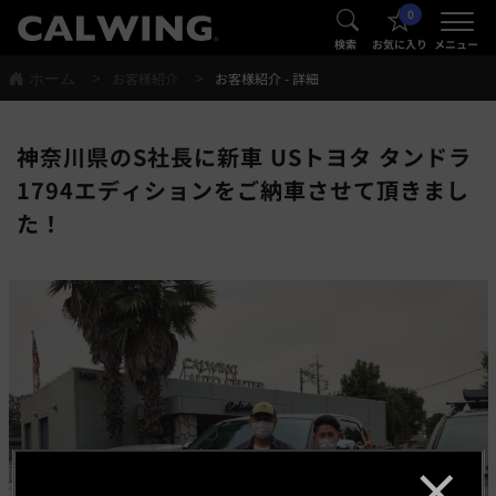
0
®
®
検索
お気に入り
メニュー
ホーム
お客様紹介
お客様紹介 - 詳細
神奈川県のS社長に新車 USトヨタ タンドラ
1794エディションをご納車させて頂きまし
た！