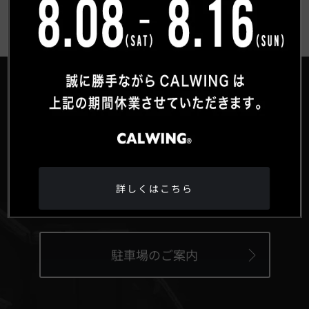
®
HEAD OFFICE
〒359-0027 埼玉県所沢市松郷342-6
詳しくはこちら
Google Maps
駐車場のご案内