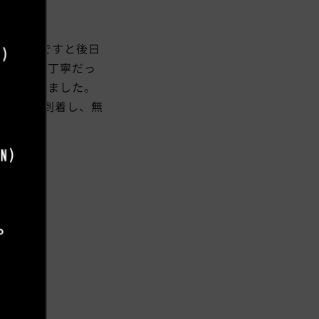
てみたいですと後日
詳しくて丁寧だっ
くださいました。
2か月で到着し、無
す！