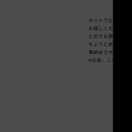
ネットでQXのを
お越しくださいま
たのでお願いしよ
ちょうど納車した
事納めさせていた
K社長、この度は