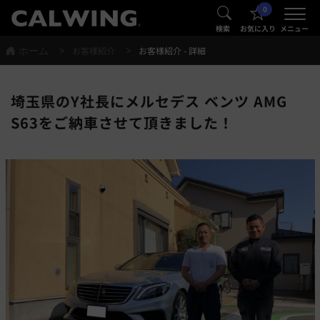
0
®
®
検索
お気に入り
メニュー
ホーム
お客様紹介
お客様紹介 - 詳細
埼玉県のY社長にメルセデス ベンツ AMG
S63をご納車させて頂きました！