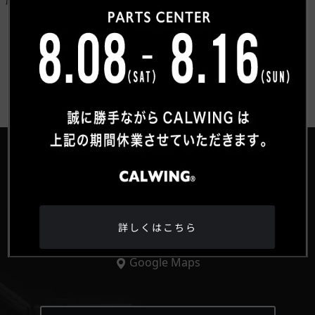
お客様紹介一覧にもどる
®
HEAD OFFICE
詳しくはこちら
〒359-0027 埼玉県所沢市松郷342-6
Google Maps