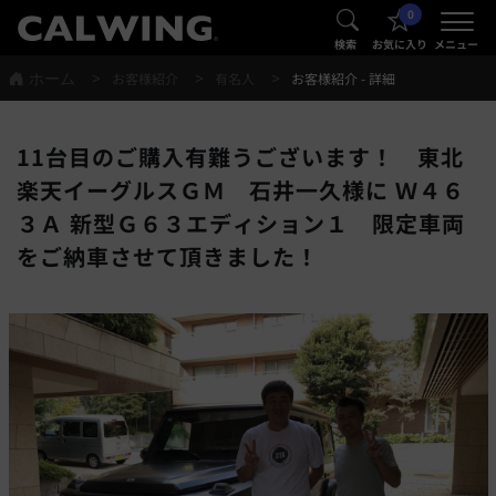
0
®
®
検索
お気に入り
メニュー
ホーム
お客様紹介
有名人
お客様紹介 - 詳細
11台目のご購入有難うございます！ 東北
楽天イーグルスＧＭ 石井一久様に Ｗ４６
３Ａ 新型Ｇ６３エディション１ 限定車両
をご納車させて頂きました！