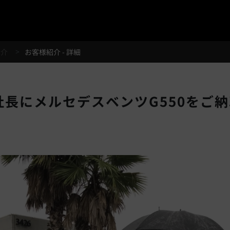
®
紹介
お客様紹介 - 詳細
社長にメルセデスベンツG550をご