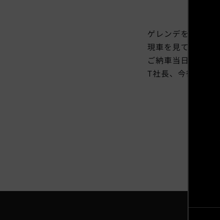
ゲレンデを探して
現車を見て気に入
ご納車当日はあい
T社長、今後とも