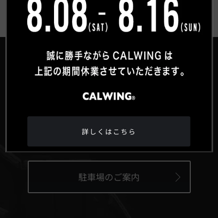
®
HEAD OFFICE
〒359-0027 埼玉県所沢市松郷342-6
Google Maps
詳しくはこちら
駐車場のご案内