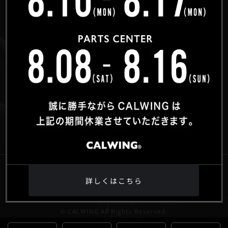
〒359-0027 埼玉県所沢市松郷342-6
Google Maps
駐車場のご案内
FOLLOW US ON
詳しくはこちら
サイトマップ
プライバシーポリシー
暴力団排除条例
古物営業法に基づく表示
© CALWING All Rights Reserved.