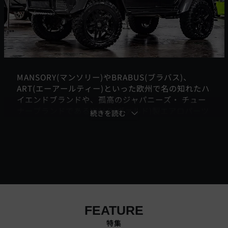
MANSORY(マンソリー)やBRABUS(ブラバス)、
ART(エーアールティー)といった欧州で名の知れたハ
イエンドブランドや、孤高のジャパニーズ・ チュー
ナーブランドであるWALD(ヴァルド)製エアロパーツ
によるカスタマイズは既に周知の通り。
そんな中、マッド系オフロードカスタムとスタイリ
ッシュなストリートカスタムを掛け合わせ、ファッ
ショナブルに乗りこなすスタイルがLAのセレブや著
名人界隈を席巻し、全世界的な 一大ムーヴメントの
兆しを見せています！LA BAD WRANGLERでもおな
じみのリアルアメリカンカスタムブラン
ド”CALIFORNIA MUDSTAR”(カリフォルニアマッド
FEATURE
スター)からは、そのムーヴメントの先駆者として、
Gクラス(W463)専用パーツを続々リリース予定!今後
特集