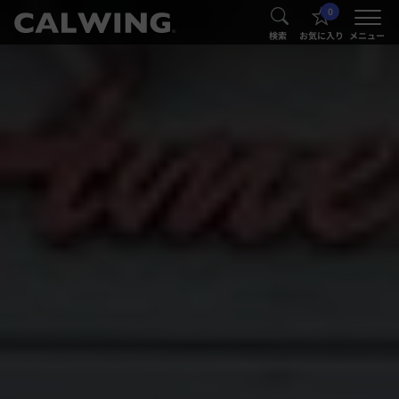
0
®
®
検索
お気に入り
メニュー