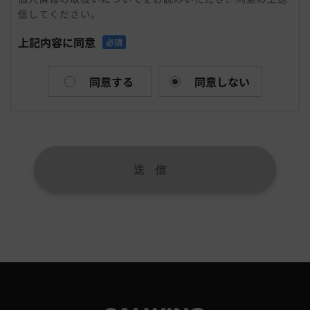
信してください。
まれる氏名、生年月日、住所、電話番号、メールアドレ
ス、連絡先その他の記述等により特定の個人を識別できる
上記内容に同意
必須
情報および容貌、指紋、声紋にかかるデータ、及び健康保
険証の保険者番号などの当該情報単体から特定の個人を識
別できる情報（個人識別情報）を指します。
同意する
同意しない
個人情報を収集方法・利用する目的
当社は、お問合せをされた際にお客様の個人情報を収集す
ることがございます。当社は個人情報を収集・利用する目
的は、以下のとおりです。
1,ユーザーからのお問合せに回答するため（本人確認を行
うことを含む）
2,電話・FAX・電子メールなどによる商品・サービスに関
する情報提供
3,商品・サービスに関わるご相談・お問合せなどの連絡及
び対応業務
4,商品の修理・メンテナンスなどの連絡及び対応業務
5,商品・サービス改善及び企画のための統計資料作成
6,広告配信の最適化および効果測定のためのデータ活用
上記の利用目的に付随する目的