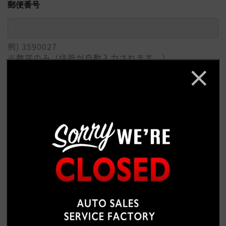
郵便番号
例) 3590027
※数字のみ（住所が自動入力されます。）
ご住所
必須
例) 埼玉県所沢市
番地 / 建物 / 会社名
例) 松郷342-6