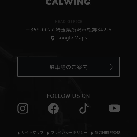
個人情報の第三者提供
®
当社は、次に掲げる場合を除いて、あらかじめユーザーの
同意を得ることなく、第三者に個人情報を提供することは
HEAD OFFICE
ありません。ただし、個人情報保護法その他の法令で認め
〒359-0027 埼玉県所沢市松郷342-6
られる場合を除きます。
Google Maps
1,人の生命、身体または財産の保護のために必要がある場
合であって、本人の同意を得ることが困難であるとき
2,国の機関もしくは地方公共団体またはその委託を受けた
者が法令の定める事務を遂行することに対して協力する必
要がある場合であって本人の同意を得ることにより当該事
駐車場のご案内
務の遂行に支障を及ぼすおそれがあるとき
3,国の機関若しくは地方公共団体またはその委託を受けた
者が法令の定める事務を遂行することに対して協力する必
要がある際、ご本人さまの同意を得ることにより当該事務
FOLLOW US ON
の遂行に支障をおよぼすおそれがある場合
4,公衆衛生の向上または児童の健全な育成の推進のために
特に必要がある場合であって、本人の同意を得ることが困
難であるとき
5,お客様ご本人の同意がある場合
サイトマップ
プライバシーポリシー
暴力団排除条例
6,法令の適用をうける場合