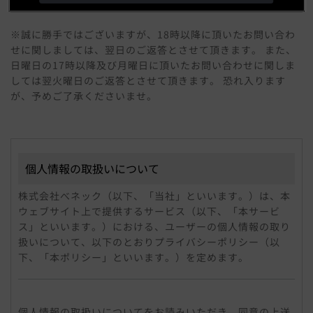
※誠に勝手ではございますが、18時以降に頂いたお問い合わ
せに関しましては、翌日のご返答とさせて頂きます。 また、
日曜日の17時以降及び月曜日に頂いたお問い合わせに関しま
しては翌火曜日のご返答とさせて頂きます。 恐れ入ります
が、予めご了承くださいませ。
個人情報の取扱いについて
株式会社べネック（以下、「当社」といいます。）は、本
ウェブサイト上で提供するサービス（以下、「本サービ
ス」といいます。）における、ユーザーの個人情報の取り
扱いについて、以下のとおりプライバシーポリシー（以
下、「本ポリシー」といいます。）を定めます。
個人情報
「個人情報」とは、個人情報保護法にいう「個人情報」を
個人情報の取扱いについてをお読みいただき、同意の上送
指すものとし、個人に関する情報であって、当該情報に含