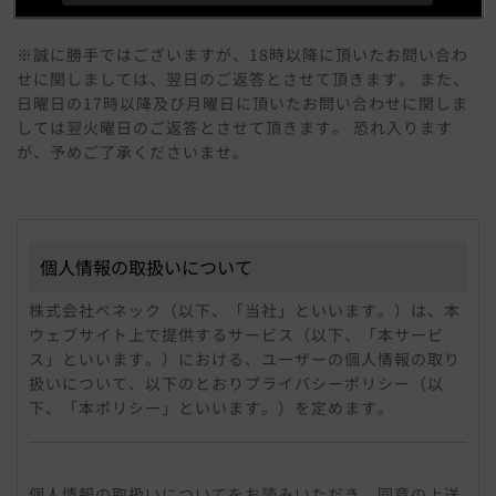
※誠に勝手ではございますが、18時以降に頂いたお問い合わ
せに関しましては、翌日のご返答とさせて頂きます。 また、
日曜日の17時以降及び月曜日に頂いたお問い合わせに関しま
しては翌火曜日のご返答とさせて頂きます。 恐れ入ります
が、予めご了承くださいませ。
個人情報の取扱いについて
株式会社べネック（以下、「当社」といいます。）は、本
ウェブサイト上で提供するサービス（以下、「本サービ
ス」といいます。）における、ユーザーの個人情報の取り
扱いについて、以下のとおりプライバシーポリシー（以
下、「本ポリシー」といいます。）を定めます。
個人情報
「個人情報」とは、個人情報保護法にいう「個人情報」を
個人情報の取扱いについてをお読みいただき、同意の上送
指すものとし、個人に関する情報であって、当該情報に含