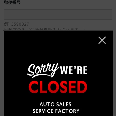
郵便番号
例) 3590027
※数字のみ（住所が自動入力されます。）
ご住所
必須
例) 埼玉県所沢市
番地 / 建物 / 会社名
例) 松郷342-6