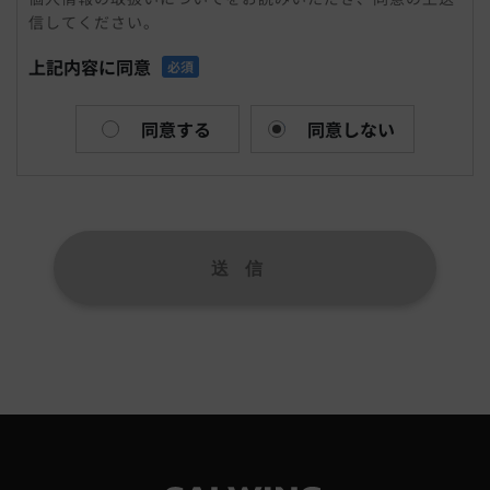
信してください。
まれる氏名、生年月日、住所、電話番号、メールアドレ
ス、連絡先その他の記述等により特定の個人を識別できる
上記内容に同意
必須
情報および容貌、指紋、声紋にかかるデータ、及び健康保
険証の保険者番号などの当該情報単体から特定の個人を識
別できる情報（個人識別情報）を指します。
同意する
同意しない
個人情報を収集方法・利用する目的
当社は、お問合せをされた際にお客様の個人情報を収集す
ることがございます。当社は個人情報を収集・利用する目
的は、以下のとおりです。
1,ユーザーからのお問合せに回答するため（本人確認を行
うことを含む）
2,電話・FAX・電子メールなどによる商品・サービスに関
する情報提供
3,商品・サービスに関わるご相談・お問合せなどの連絡及
び対応業務
4,商品の修理・メンテナンスなどの連絡及び対応業務
5,商品・サービス改善及び企画のための統計資料作成
6,広告配信の最適化および効果測定のためのデータ活用
上記の利用目的に付随する目的