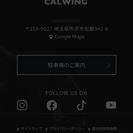
個人情報の第三者提供
®
当社は、次に掲げる場合を除いて、あらかじめユーザーの
同意を得ることなく、第三者に個人情報を提供することは
HEAD OFFICE
ありません。ただし、個人情報保護法その他の法令で認め
〒359-0027 埼玉県所沢市松郷342-6
られる場合を除きます。
Google Maps
1,人の生命、身体または財産の保護のために必要がある場
合であって、本人の同意を得ることが困難であるとき
2,国の機関もしくは地方公共団体またはその委託を受けた
者が法令の定める事務を遂行することに対して協力する必
要がある場合であって本人の同意を得ることにより当該事
駐車場のご案内
務の遂行に支障を及ぼすおそれがあるとき
3,国の機関若しくは地方公共団体またはその委託を受けた
者が法令の定める事務を遂行することに対して協力する必
要がある際、ご本人さまの同意を得ることにより当該事務
FOLLOW US ON
の遂行に支障をおよぼすおそれがある場合
4,公衆衛生の向上または児童の健全な育成の推進のために
特に必要がある場合であって、本人の同意を得ることが困
難であるとき
5,お客様ご本人の同意がある場合
サイトマップ
プライバシーポリシー
暴力団排除条例
6,法令の適用をうける場合