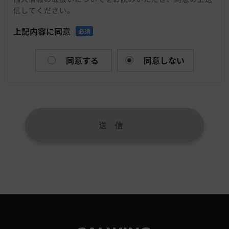
信してください。
まれる氏名、生年月日、住所、電話番号、メールアドレ
ス、連絡先その他の記述等により特定の個人を識別できる
上記内容に同意
必須
情報および容貌、指紋、声紋にかかるデータ、及び健康保
険証の保険者番号などの当該情報単体から特定の個人を識
別できる情報（個人識別情報）を指します。
同意する
同意しない
個人情報を収集方法・利用する目的
当社は、お問合せをされた際にお客様の個人情報を収集す
ることがございます。当社は個人情報を収集・利用する目
的は、以下のとおりです。
1,ユーザーからのお問合せに回答するため（本人確認を行
うことを含む）
2,電話・FAX・電子メールなどによる商品・サービスに関
する情報提供
3,商品・サービスに関わるご相談・お問合せなどの連絡及
び対応業務
4,商品の修理・メンテナンスなどの連絡及び対応業務
5,商品・サービス改善及び企画のための統計資料作成
6,広告配信の最適化および効果測定のためのデータ活用
上記の利用目的に付随する目的