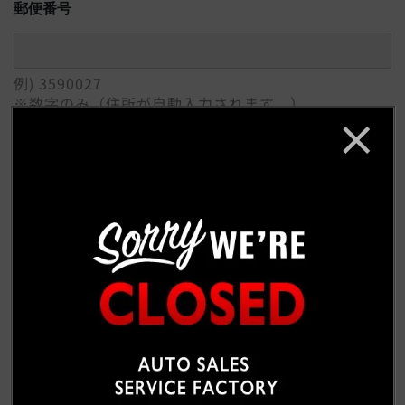
郵便番号
例) 3590027
※数字のみ（住所が自動入力されます。）
ご住所
必須
例) 埼玉県所沢市
番地 / 建物 / 会社名
例) 松郷342-6