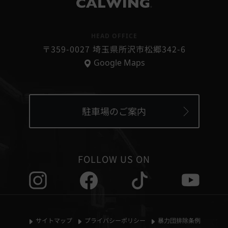
個人情報の第三者提供
®
当社は、次に掲げる場合を除いて、あらかじめユーザーの
同意を得ることなく、第三者に個人情報を提供することは
HEAD OFFICE
ありません。ただし、個人情報保護法その他の法令で認め
〒359-0027 埼玉県所沢市松郷342-6
られる場合を除きます。
Google Maps
1,人の生命、身体または財産の保護のために必要がある場
合であって、本人の同意を得ることが困難であるとき
2,国の機関もしくは地方公共団体またはその委託を受けた
者が法令の定める事務を遂行することに対して協力する必
要がある場合であって本人の同意を得ることにより当該事
駐車場のご案内
務の遂行に支障を及ぼすおそれがあるとき
3,国の機関若しくは地方公共団体またはその委託を受けた
者が法令の定める事務を遂行することに対して協力する必
要がある際、ご本人さまの同意を得ることにより当該事務
FOLLOW US ON
の遂行に支障をおよぼすおそれがある場合
4,公衆衛生の向上または児童の健全な育成の推進のために
特に必要がある場合であって、本人の同意を得ることが困
難であるとき
5,お客様ご本人の同意がある場合
サイトマップ
プライバシーポリシー
暴力団排除条例
6,法令の適用をうける場合