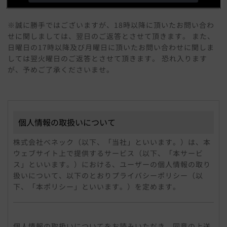
※誠に勝手ではございますが、18時以降に頂いたお問い合わ
せに関しましては、翌日のご返答とさせて頂きます。 また、
日曜日の17時以降及び月曜日に頂いたお問い合わせに関しま
しては翌火曜日のご返答とさせて頂きます。 恐れ入ります
が、予めご了承くださいませ。
個人情報の取扱いについて
株式会社べネック（以下、「当社」といいます。）は、本
ウェブサイト上で提供するサービス（以下、「本サービ
ス」といいます。）における、ユーザーの個人情報の取り
扱いについて、以下のとおりプライバシーポリシー（以
下、「本ポリシー」といいます。）を定めます。
個人情報
「個人情報」とは、個人情報保護法にいう「個人情報」を
個人情報の取扱いについてをお読みいただき、同意の上送
指すものとし、個人に関する情報であって、当該情報に含