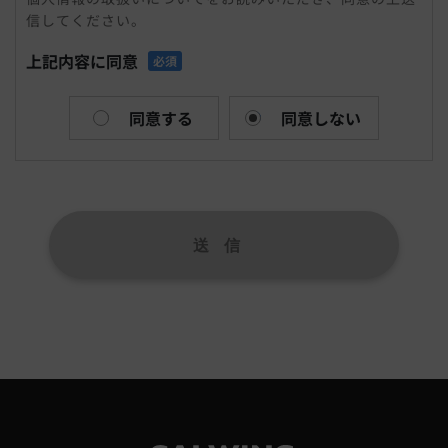
信してください。
まれる氏名、生年月日、住所、電話番号、メールアドレ
ス、連絡先その他の記述等により特定の個人を識別できる
上記内容に同意
必須
情報および容貌、指紋、声紋にかかるデータ、及び健康保
険証の保険者番号などの当該情報単体から特定の個人を識
別できる情報（個人識別情報）を指します。
同意する
同意しない
個人情報を収集方法・利用する目的
当社は、お問合せをされた際にお客様の個人情報を収集す
ることがございます。当社は個人情報を収集・利用する目
的は、以下のとおりです。
1,ユーザーからのお問合せに回答するため（本人確認を行
うことを含む）
2,電話・FAX・電子メールなどによる商品・サービスに関
する情報提供
3,商品・サービスに関わるご相談・お問合せなどの連絡及
び対応業務
4,商品の修理・メンテナンスなどの連絡及び対応業務
5,商品・サービス改善及び企画のための統計資料作成
6,広告配信の最適化および効果測定のためのデータ活用
上記の利用目的に付随する目的