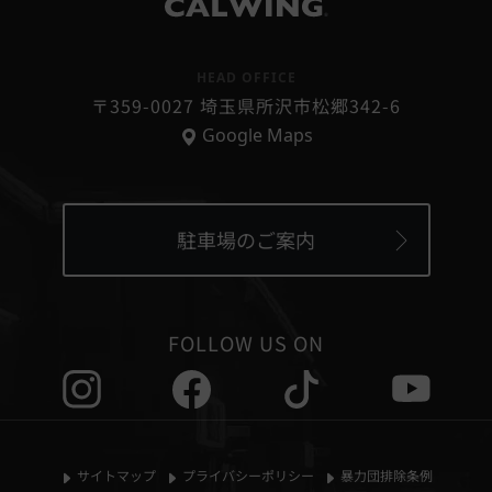
個人情報の第三者提供
®
当社は、次に掲げる場合を除いて、あらかじめユーザーの
同意を得ることなく、第三者に個人情報を提供することは
HEAD OFFICE
ありません。ただし、個人情報保護法その他の法令で認め
〒359-0027 埼玉県所沢市松郷342-6
られる場合を除きます。
Google Maps
1,人の生命、身体または財産の保護のために必要がある場
合であって、本人の同意を得ることが困難であるとき
2,国の機関もしくは地方公共団体またはその委託を受けた
者が法令の定める事務を遂行することに対して協力する必
要がある場合であって本人の同意を得ることにより当該事
駐車場のご案内
務の遂行に支障を及ぼすおそれがあるとき
3,国の機関若しくは地方公共団体またはその委託を受けた
者が法令の定める事務を遂行することに対して協力する必
要がある際、ご本人さまの同意を得ることにより当該事務
FOLLOW US ON
の遂行に支障をおよぼすおそれがある場合
4,公衆衛生の向上または児童の健全な育成の推進のために
特に必要がある場合であって、本人の同意を得ることが困
難であるとき
5,お客様ご本人の同意がある場合
サイトマップ
プライバシーポリシー
暴力団排除条例
6,法令の適用をうける場合