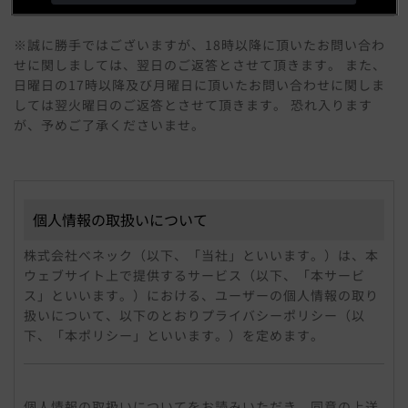
※誠に勝手ではございますが、18時以降に頂いたお問い合わ
せに関しましては、翌日のご返答とさせて頂きます。 また、
日曜日の17時以降及び月曜日に頂いたお問い合わせに関しま
しては翌火曜日のご返答とさせて頂きます。 恐れ入ります
が、予めご了承くださいませ。
個人情報の取扱いについて
株式会社べネック（以下、「当社」といいます。）は、本
ウェブサイト上で提供するサービス（以下、「本サービ
ス」といいます。）における、ユーザーの個人情報の取り
扱いについて、以下のとおりプライバシーポリシー（以
下、「本ポリシー」といいます。）を定めます。
個人情報
「個人情報」とは、個人情報保護法にいう「個人情報」を
個人情報の取扱いについてをお読みいただき、同意の上送
指すものとし、個人に関する情報であって、当該情報に含