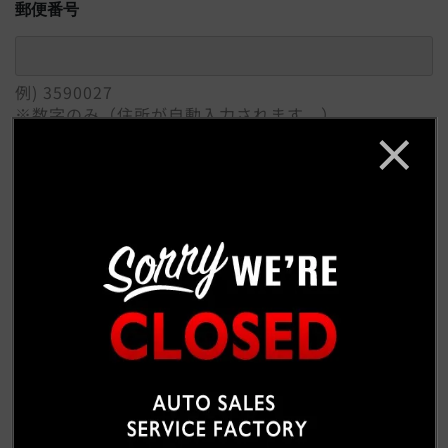
郵便番号
例) 3590027
※数字のみ（住所が自動入力されます。）
ご住所
必須
例) 埼玉県所沢市
番地 / 建物 / 会社名
例) 松郷342-6