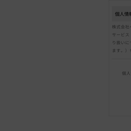
個人情
株式会社
サービス
り扱いに
ます。）
「個人情
個人
る情報で
レス、連
声紋にか
人を識別
当社は、
は個人情