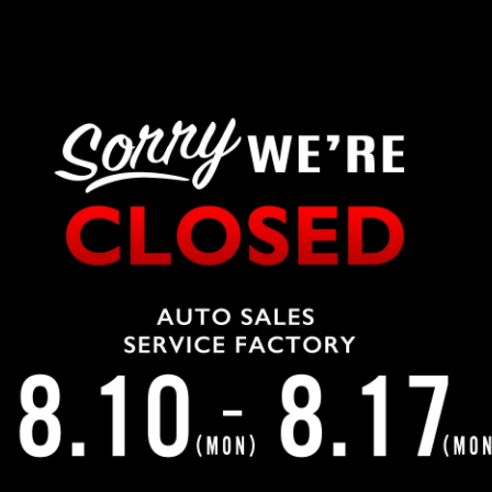
例) 3590027
※数字のみ（住所が自動入力さ
必須
例) 埼玉県所沢市
例) 松郷342-6
電話
必須
メール