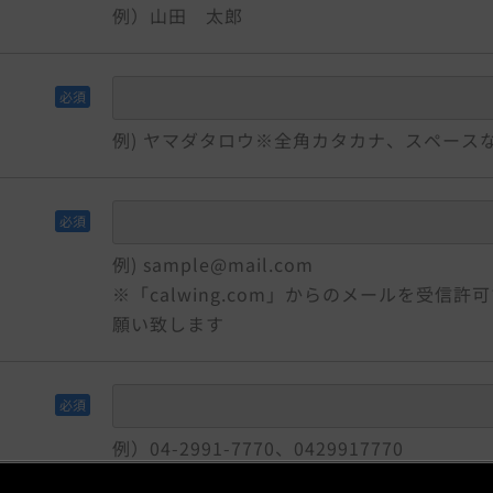
例）山田 太郎
必須
例) ヤマダタロウ
※全角カタカナ、スペース
必須
例) sample@mail.com
※「calwing.com」からのメールを受信
願い致します
必須
例）04-2991-7770、0429917770