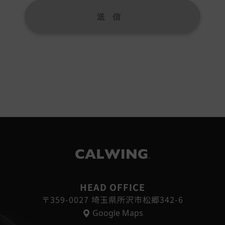
ザーからのお問合せに回答するため（本人確認を行うことを含む）
・FAX・電子メールなどによる商品・サービスに関する情報提供
・サービスに関わるご相談・お問合せなどの連絡及び対応業務
の修理・メンテナンスなどの連絡及び対応業務
・サービス改善及び企画のための統計資料作成
配信の最適化および効果測定のためのデータ活用
用目的に付随する目的
個人情報の第三者提供
次に掲げる場合を除いて、あらかじめユーザーの同意を得ることな
情報を提供することはありません。ただし、個人情報保護法その他
る場合を除きます。
生命、身体または財産の保護のために必要がある場合であって、本人
®
が困難であるとき
HEAD OFFICE
機関もしくは地方公共団体またはその委託を受けた者が法令の定める
〒359-0027 埼玉県所沢市松郷342-6
とに対して協力する必要がある場合であって本人の同意を得ること
Google Maps
遂行に支障を及ぼすおそれがあるとき