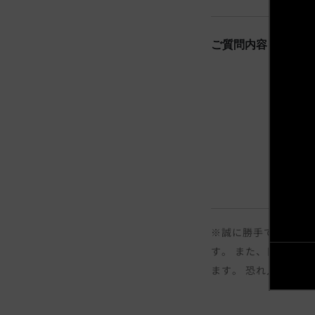
ご質問内容
※誠に勝手ではござい
す。 また、日曜日の
ます。 恐れ入ります