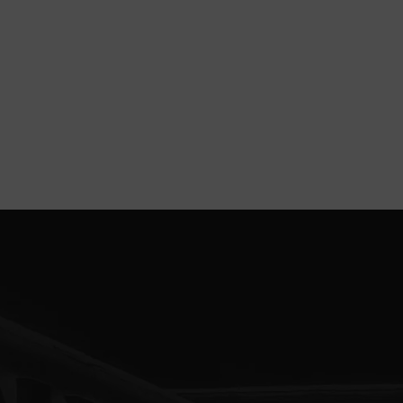
1,ユー
2,電話
3,商品
4,商品
5,商品
6,広告
上記の利
当社は、
者に個人
認められ
1,人の
得ること
2,国の
行するこ
該事務の