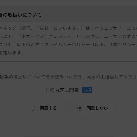
報の取扱いについて
べネック（以下、「当社」といいます。）は、本ウェブサイト上で
（以下、「本サービス」といいます。）における、ユーザーの個人
ついて、以下のとおりプライバシーポリシー（以下、「本ポリシー
を定めます。
個人情報
報」とは、個人情報保護法にいう「個人情報」を指すものとし、個
情報の取扱いについてをお読みいただき、同意の上送信してくだ
あって、当該情報に含まれる氏名、生年月日、住所、電話番号、メ
絡先その他の記述等により特定の個人を識別できる情報および容貌
上記内容に同意
必須
かるデータ、及び健康保険証の保険者番号などの当該情報単体から
できる情報（個人識別情報）を指します。
同意する
同意しない
個人情報を収集方法・利用する目的
お問合せをされた際にお客様の個人情報を収集することがございま
報を収集・利用する目的は、以下のとおりです。