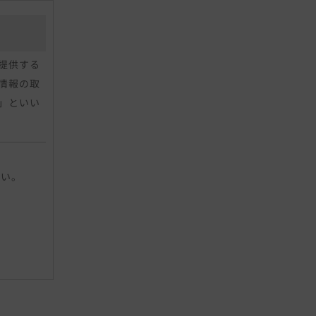
提供する
情報の取
」といい
人に関す
さい。
ールアド
、指紋、
特定の個
す。当社